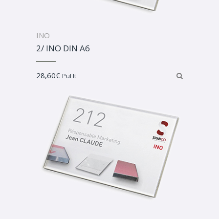
INO
2/ INO DIN A6
28,60
€
PuHt