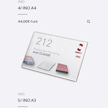
INO
4/ INO A4
44,00
€
PuHt
INO
5/ INO A3